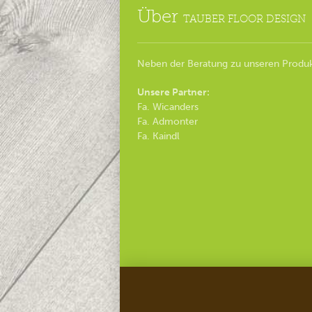
Über
TAUBER FLOOR DESIGN
Neben der Beratung zu unseren Produk
Unsere Partner:
Fa. Wicanders
Fa. Admonter
Fa. Kaindl