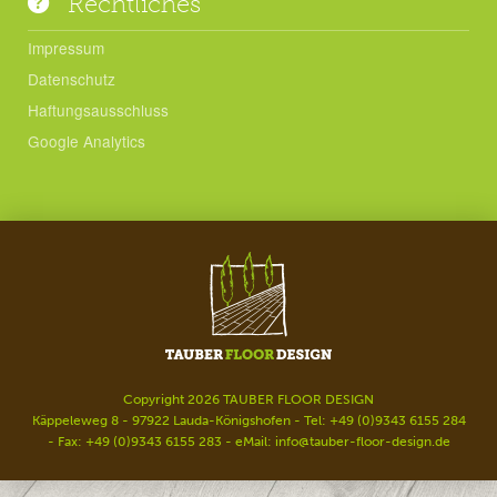
Rechtliches
Impressum
Datenschutz
Haftungsausschluss
Google Analytics
Copyright 2026 TAUBER FLOOR DESIGN
Käppeleweg 8 - 97922 Lauda-Königshofen - Tel: +49 (0)9343 6155 284
- Fax: +49 (0)9343 6155 283 - eMail:
info@tauber-floor-design.de