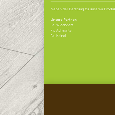
Neben der Beratung zu unseren Produk
Unsere Partner:
Fa. Wicanders
Fa. Admonter
Fa. Kaindl