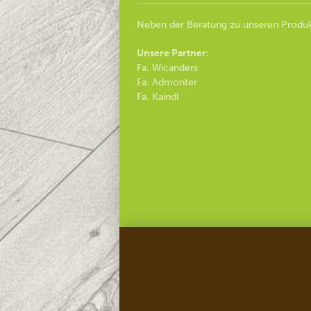
Neben der Beratung zu unseren Produk
Unsere Partner:
Fa. Wicanders
Fa. Admonter
Fa. Kaindl