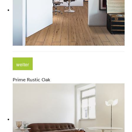
LA
DE
WA
AL
WA
weiter
Prime Rustic Oak