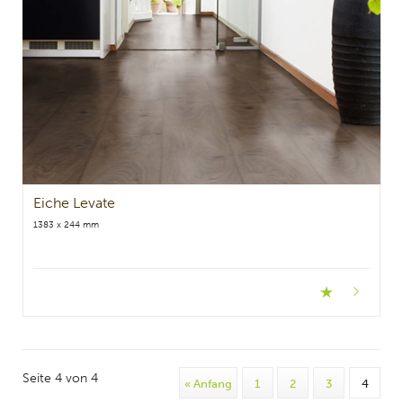
Eiche Levate
1383 x 244 mm
Seite 4 von 4
« Anfang
1
2
3
4