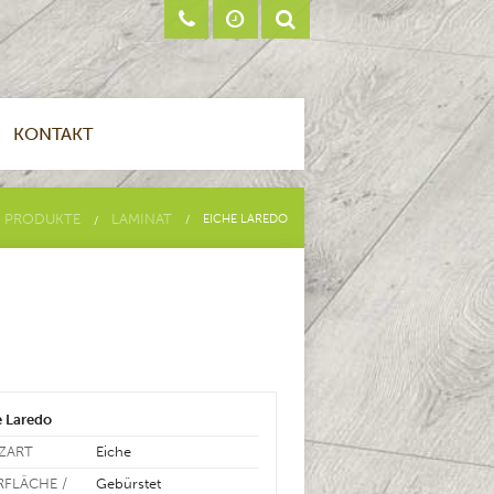
KONTAKT
PRODUKTE
LAMINAT
EICHE LAREDO
e Laredo
ZART
Eiche
RFLÄCHE /
Gebürstet