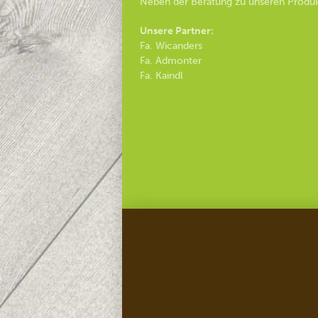
Neben der Beratung zu unseren Produk
Unsere Partner:
Fa. Wicanders
Fa. Admonter
Fa. Kaindl