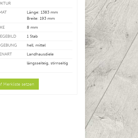
UKTUR
MAT
Länge: 1383 mm
Breite: 193 mm
RKE
8 mm
LEGEBILD
1 Stab
BGEBUNG
hell, mittel
LENART
Landhausdiele
längsseiteig, stirnseitig