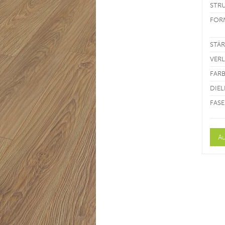
STR
FOR
STÄ
VER
FAR
DIE
FASE