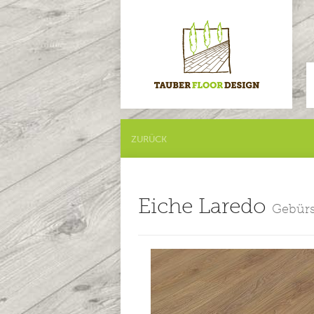
ZURÜCK
Eiche Laredo
Gebürs