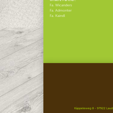
Fa. Wicanders
Fa. Admonter
Fa. Kaindl
Käppeleweg 8 - 97922 Lauda