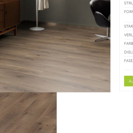
STR
FOR
STÄ
VER
FAR
DIE
FASE