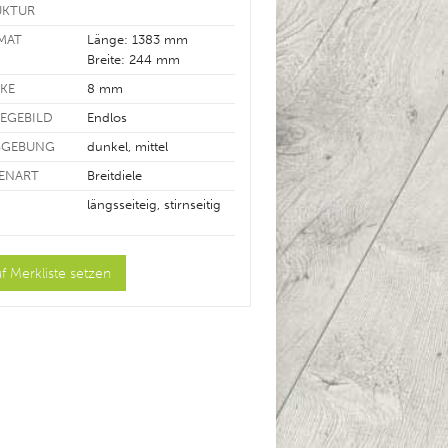
UKTUR
MAT
Länge: 1383 mm
Breite: 244 mm
RKE
8 mm
LEGEBILD
Endlos
BGEBUNG
dunkel, mittel
LENART
Breitdiele
längsseiteig, stirnseitig