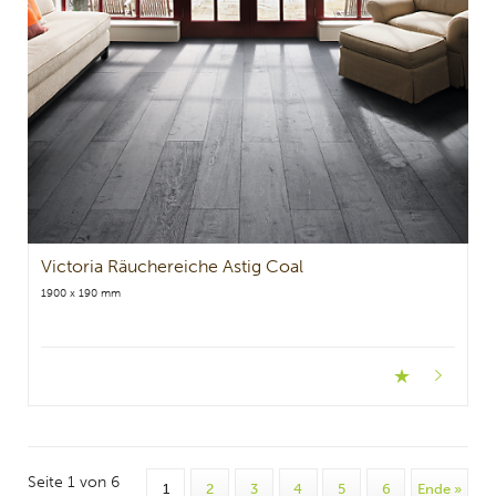
Victoria Räuchereiche Astig Coal
1900 x 190 mm
Seite 1 von 6
1
2
3
4
5
6
Ende »