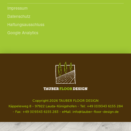
Impressum
Datenschutz
Haftungsausschluss
Google Analytics
Copyright 2026 TAUBER FLOOR DESIGN
Käppeleweg 8 - 97922 Lauda-Königshofen - Tel: +49 (0)9343 6155 284
- Fax: +49 (0)9343 6155 283 - eMail:
info@tauber-floor-design.de