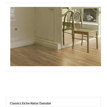
LA
DE
WA
AL
WA
Classics Eiche Natur Danube