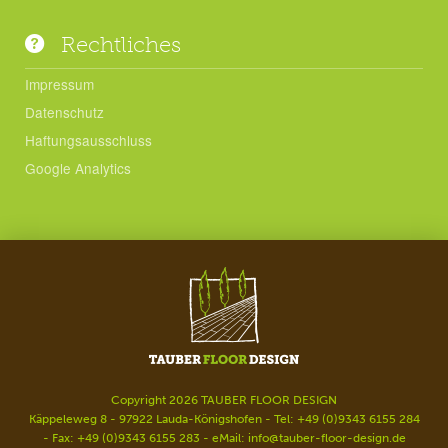
Rechtliches
Impressum
Datenschutz
Haftungsausschluss
Google Analytics
Copyright 2026 TAUBER FLOOR DESIGN
Käppeleweg 8 - 97922 Lauda-Königshofen - Tel: +49 (0)9343 6155 284
- Fax: +49 (0)9343 6155 283 - eMail:
info@tauber-floor-design.de