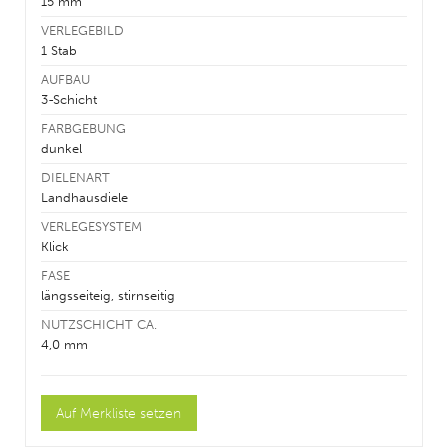
15 mm
VERLEGEBILD
1 Stab
AUFBAU
3-Schicht
FARBGEBUNG
dunkel
DIELENART
Landhausdiele
VERLEGESYSTEM
Klick
FASE
längsseiteig, stirnseitig
NUTZSCHICHT CA.
4,0 mm