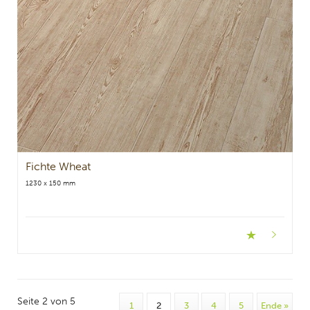
Fichte Wheat
1230 x 150 mm
Seite 2 von 5
1
2
3
4
5
Ende »