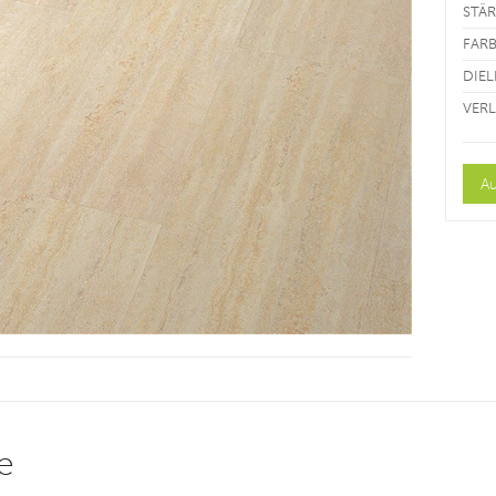
STÄ
FAR
DIE
VER
e