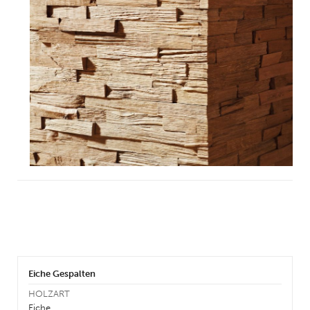
LA
DE
WA
AL
WA
Eiche Gespalten
HOLZART
Eiche